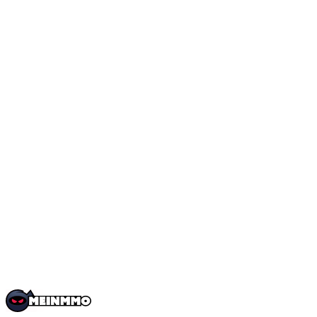
Keyuko
Über
Social Media