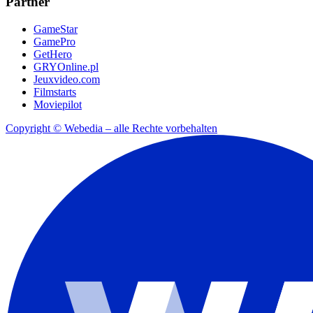
Partner
GameStar
GamePro
GetHero
GRYOnline.pl
Jeuxvideo.com
Filmstarts
Moviepilot
Copyright © Webedia – alle Rechte vorbehalten