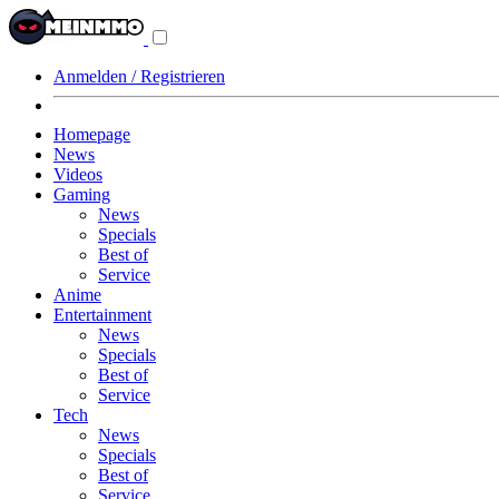
Navigationsmenü
aus-/einklappen
Anmelden / Registrieren
Homepage
News
Videos
Gaming
News
Specials
Best of
Service
Anime
Entertainment
News
Specials
Best of
Service
Tech
News
Specials
Best of
Service