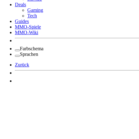
Deals
Gaming
Tech
Guides
MMO-Spiele
MMO-Wiki
Farbschema
Sprachen
Zurück
Angemeldet bleiben