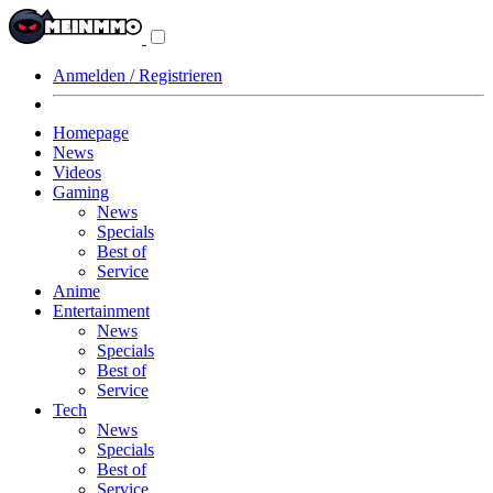
Navigationsmenü
aus-/einklappen
Anmelden / Registrieren
Homepage
News
Videos
Gaming
News
Specials
Best of
Service
Anime
Entertainment
News
Specials
Best of
Service
Tech
News
Specials
Best of
Service