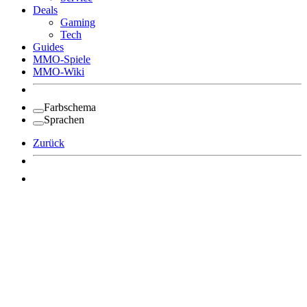
Deals
Gaming
Tech
Guides
MMO-Spiele
MMO-Wiki
Farbschema
Sprachen
Zurück
Angemeldet bleiben