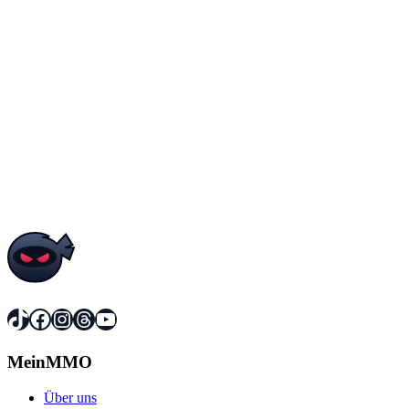
TikTok
Twitch
Twitch
X (ehemals Twitter)
X (ehemals Twitter)
YouTube
YouTube
TikTok
Facebook
Instagram
Threads
YouTube
MeinMMO
Über uns