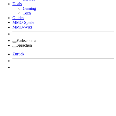
Deals
Gaming
Tech
Guides
MMO-Spiele
MMO-Wiki
Farbschema
Sprachen
Zurück
Angemeldet bleiben