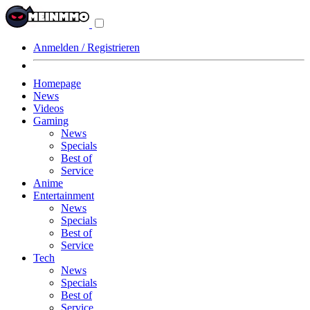
Navigationsmenü
aus-/einklappen
Anmelden / Registrieren
Homepage
News
Videos
Gaming
News
Specials
Best of
Service
Anime
Entertainment
News
Specials
Best of
Service
Tech
News
Specials
Best of
Service