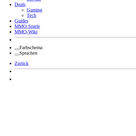
Deals
Gaming
Tech
Guides
MMO-Spiele
MMO-Wiki
Farbschema
Sprachen
Zurück
Angemeldet bleiben