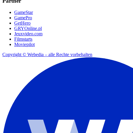
Partner
GameStar
GamePro
GetHero
GRYOnline.pl
Jeuxvideo.com
Filmstarts
Moviepilot
Copyright © Webedia – alle Rechte vorbehalten