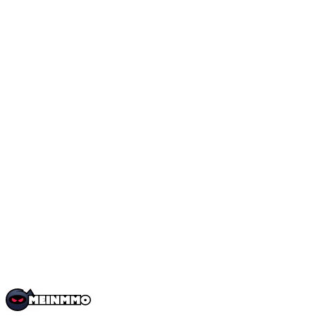
TulpeUlme
Über
Social Media