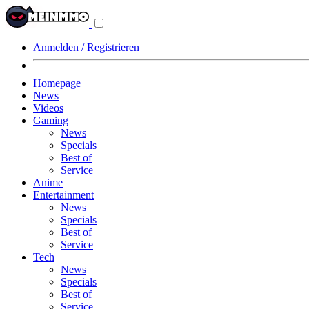
Navigationsmenü
aus-/einklappen
Anmelden / Registrieren
Homepage
News
Videos
Gaming
News
Specials
Best of
Service
Anime
Entertainment
News
Specials
Best of
Service
Tech
News
Specials
Best of
Service