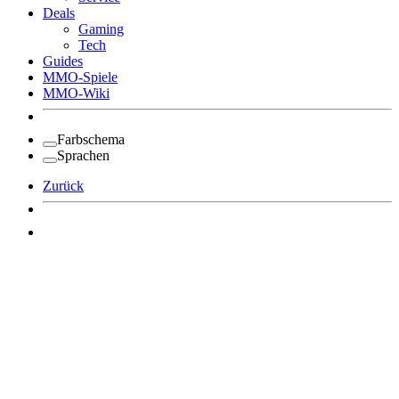
Deals
Gaming
Tech
Guides
MMO-Spiele
MMO-Wiki
Farbschema
Sprachen
Zurück
Angemeldet bleiben