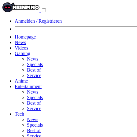
Navigationsmenü
aus-/einklappen
Anmelden / Registrieren
Homepage
News
Videos
Gaming
News
Specials
Best of
Service
Anime
Entertainment
News
Specials
Best of
Service
Tech
News
Specials
Best of
Service