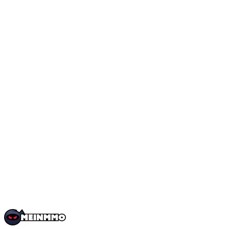
Plumlix2138
Über
Social Media