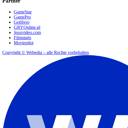
Partner
GameStar
GamePro
GetHero
GRYOnline.pl
Jeuxvideo.com
Filmstarts
Moviepilot
Copyright © Webedia – alle Rechte vorbehalten