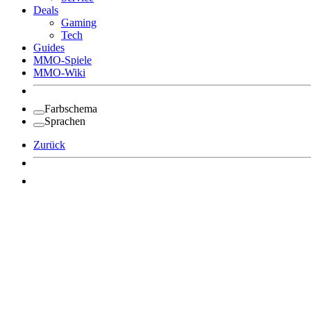
Deals
Gaming
Tech
Guides
MMO-Spiele
MMO-Wiki
Farbschema
Sprachen
Zurück
Angemeldet bleiben