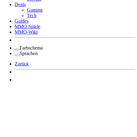
Deals
Gaming
Tech
Guides
MMO-Spiele
MMO-Wiki
Farbschema
Sprachen
Zurück
Angemeldet bleiben