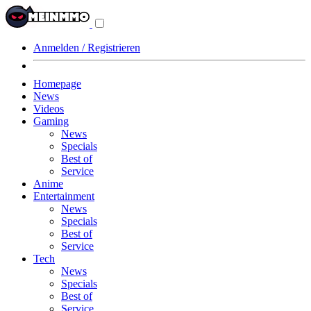
Navigationsmenü
aus-/einklappen
Anmelden / Registrieren
Homepage
News
Videos
Gaming
News
Specials
Best of
Service
Anime
Entertainment
News
Specials
Best of
Service
Tech
News
Specials
Best of
Service