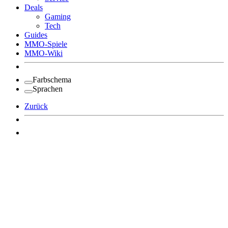
Deals
Gaming
Tech
Guides
MMO-Spiele
MMO-Wiki
Farbschema
Sprachen
Zurück
Angemeldet bleiben