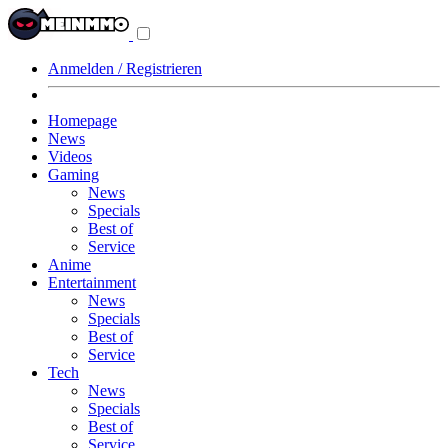
Navigationsmenü
aus-/einklappen
Anmelden / Registrieren
Homepage
News
Videos
Gaming
News
Specials
Best of
Service
Anime
Entertainment
News
Specials
Best of
Service
Tech
News
Specials
Best of
Service