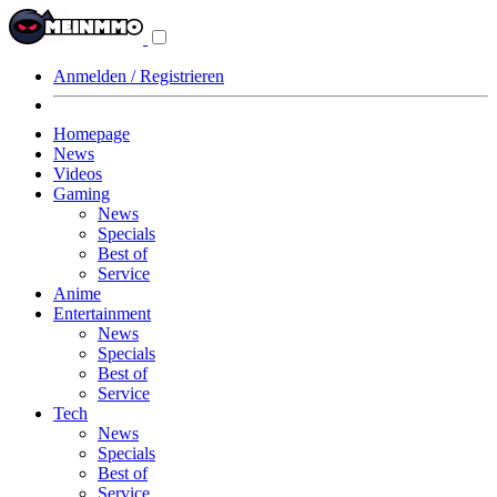
Navigationsmenü
aus-/einklappen
Anmelden / Registrieren
Homepage
News
Videos
Gaming
News
Specials
Best of
Service
Anime
Entertainment
News
Specials
Best of
Service
Tech
News
Specials
Best of
Service