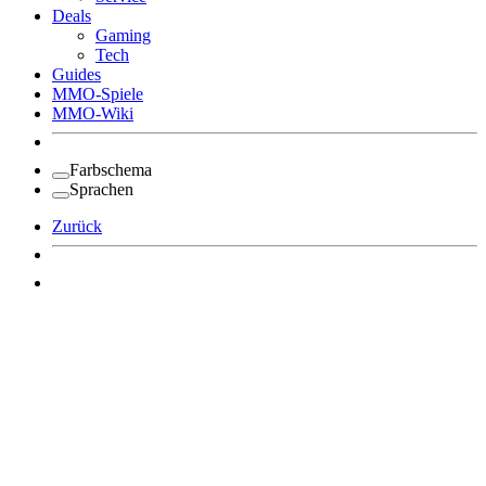
Deals
Gaming
Tech
Guides
MMO-Spiele
MMO-Wiki
Farbschema
Sprachen
Zurück
Angemeldet bleiben