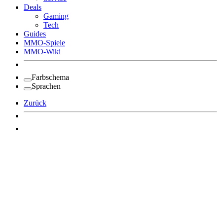
Deals
Gaming
Tech
Guides
MMO-Spiele
MMO-Wiki
Farbschema
Sprachen
Zurück
Angemeldet bleiben