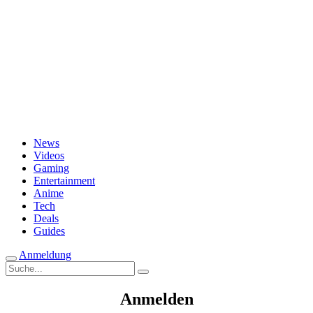
Passwort vergessen?
News
Videos
Gaming
Entertainment
Anime
Tech
Deals
Guides
Anmeldung
Suche
nach:
Anmelden