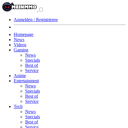
Navigationsmenü
aus-/einklappen
Anmelden / Registrieren
Homepage
News
Videos
Gaming
News
Specials
Best of
Service
Anime
Entertainment
News
Specials
Best of
Service
Tech
News
Specials
Best of
Service