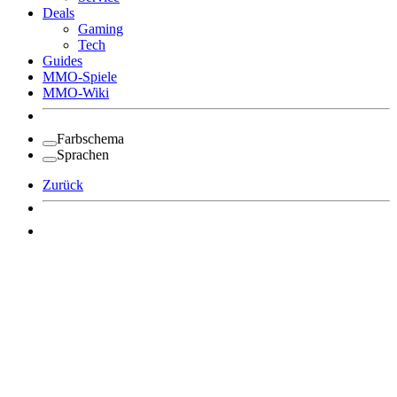
Deals
Gaming
Tech
Guides
MMO-Spiele
MMO-Wiki
Farbschema
Sprachen
Zurück
Angemeldet bleiben