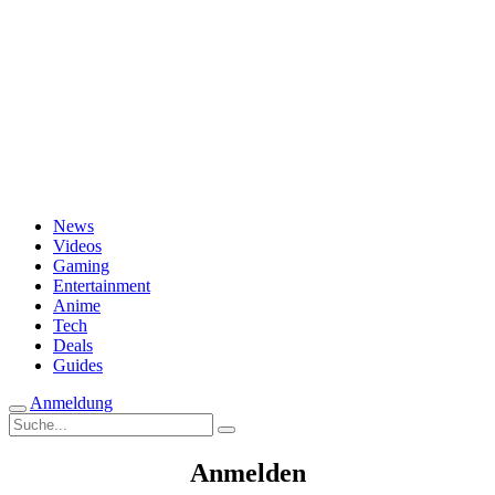
Passwort vergessen?
News
Videos
Gaming
Entertainment
Anime
Tech
Deals
Guides
Anmeldung
Suche
nach:
Anmelden