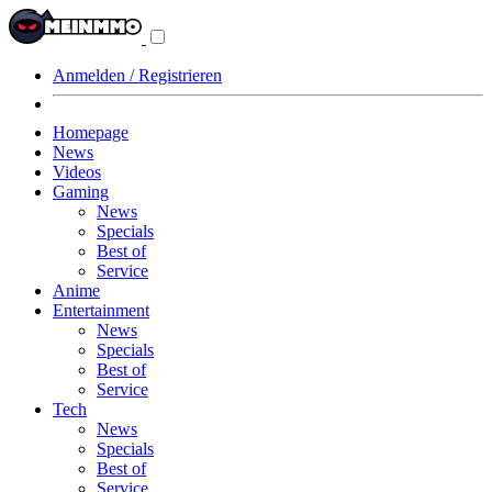
Navigationsmenü
aus-/einklappen
Anmelden / Registrieren
Homepage
News
Videos
Gaming
News
Specials
Best of
Service
Anime
Entertainment
News
Specials
Best of
Service
Tech
News
Specials
Best of
Service