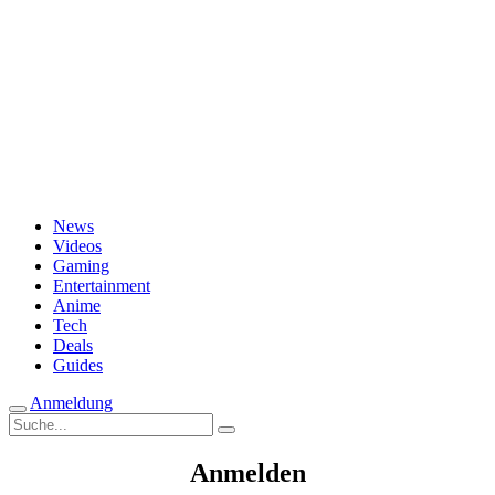
Passwort vergessen?
News
Videos
Gaming
Entertainment
Anime
Tech
Deals
Guides
Anmeldung
Suche
nach:
Anmelden