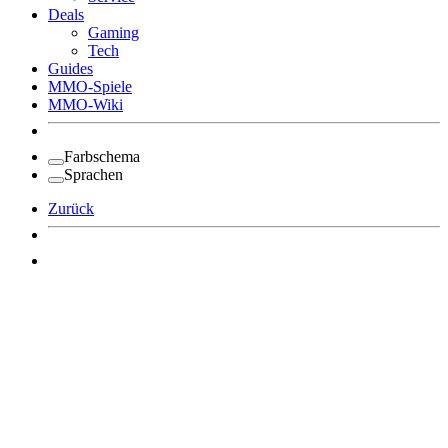
Deals
Gaming
Tech
Guides
MMO-Spiele
MMO-Wiki
Farbschema
Sprachen
Zurück
Angemeldet bleiben