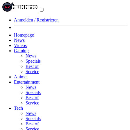
Navigationsmenü
aus-/einklappen
Anmelden / Registrieren
Homepage
News
Videos
Gaming
News
Specials
Best of
Service
Anime
Entertainment
News
Specials
Best of
Service
Tech
News
Specials
Best of
Service