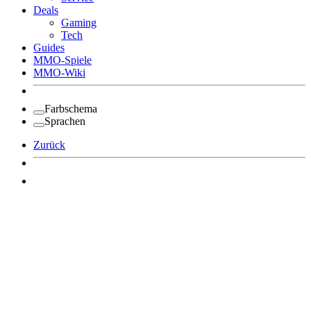
Deals
Gaming
Tech
Guides
MMO-Spiele
MMO-Wiki
Farbschema
Sprachen
Zurück
Angemeldet bleiben