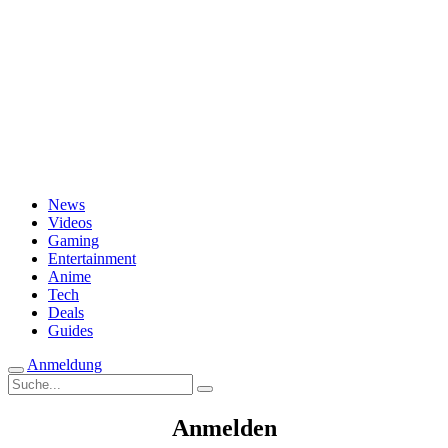
Passwort vergessen?
News
Videos
Gaming
Entertainment
Anime
Tech
Deals
Guides
Anmeldung
Suche
nach:
Anmelden