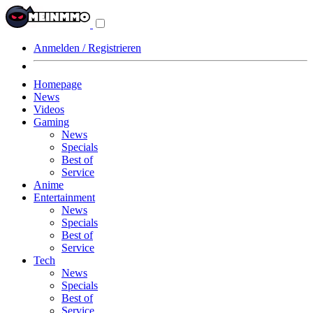
Navigationsmenü
aus-/einklappen
Anmelden / Registrieren
Homepage
News
Videos
Gaming
News
Specials
Best of
Service
Anime
Entertainment
News
Specials
Best of
Service
Tech
News
Specials
Best of
Service