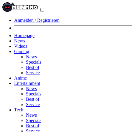
Navigationsmenü
aus-/einklappen
Anmelden / Registrieren
Homepage
News
Videos
Gaming
News
Specials
Best of
Service
Anime
Entertainment
News
Specials
Best of
Service
Tech
News
Specials
Best of
Service