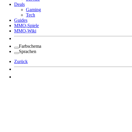
Deals
Gaming
Tech
Guides
MMO-Spiele
MMO-Wiki
Farbschema
Sprachen
Zurück
Angemeldet bleiben