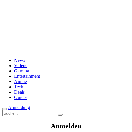
Passwort vergessen?
News
Videos
Gaming
Entertainment
Anime
Tech
Deals
Guides
Anmeldung
Suche
nach:
Anmelden