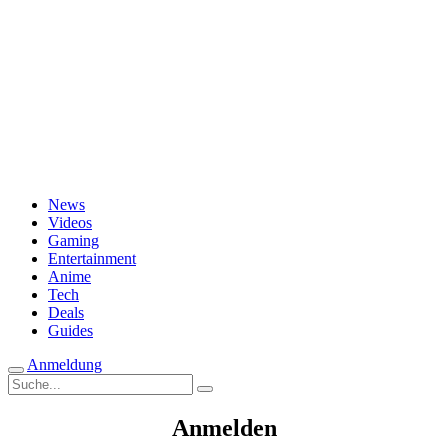
Passwort vergessen?
News
Videos
Gaming
Entertainment
Anime
Tech
Deals
Guides
Anmeldung
Suche
nach:
Anmelden