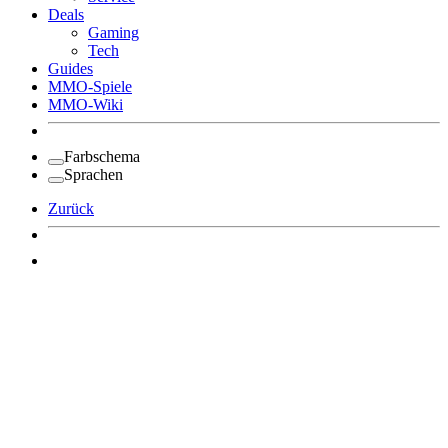
Deals
Gaming
Tech
Guides
MMO-Spiele
MMO-Wiki
Farbschema
Sprachen
Zurück
Angemeldet bleiben