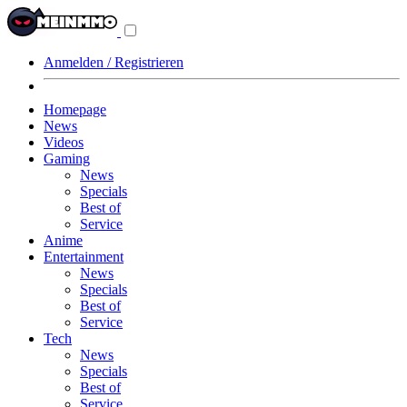
Navigationsmenü
aus-/einklappen
Anmelden / Registrieren
Homepage
News
Videos
Gaming
News
Specials
Best of
Service
Anime
Entertainment
News
Specials
Best of
Service
Tech
News
Specials
Best of
Service