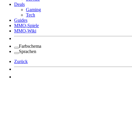
Deals
Gaming
Tech
Guides
MMO-Spiele
MMO-Wiki
Farbschema
Sprachen
Zurück
Angemeldet bleiben