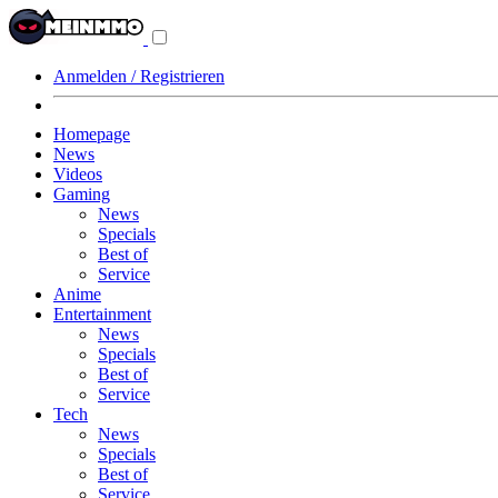
Navigationsmenü
aus-/einklappen
Anmelden / Registrieren
Homepage
News
Videos
Gaming
News
Specials
Best of
Service
Anime
Entertainment
News
Specials
Best of
Service
Tech
News
Specials
Best of
Service