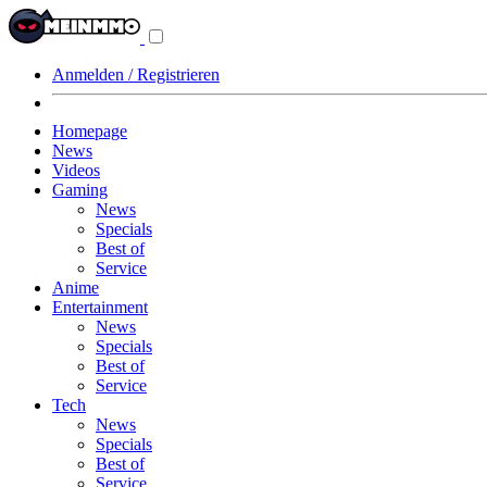
Navigationsmenü
aus-/einklappen
Anmelden / Registrieren
Homepage
News
Videos
Gaming
News
Specials
Best of
Service
Anime
Entertainment
News
Specials
Best of
Service
Tech
News
Specials
Best of
Service