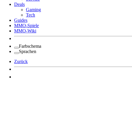
Deals
Gaming
Tech
Guides
MMO-Spiele
MMO-Wiki
Farbschema
Sprachen
Zurück
Angemeldet bleiben