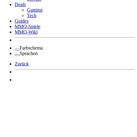
Deals
Gaming
Tech
Guides
MMO-Spiele
MMO-Wiki
Farbschema
Sprachen
Zurück
Angemeldet bleiben