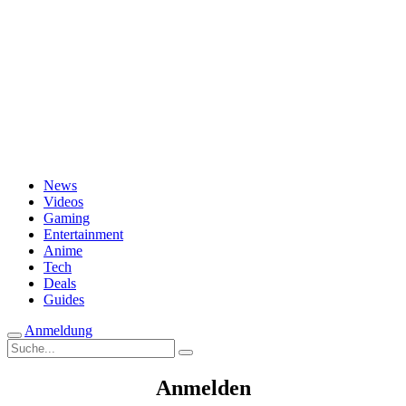
Passwort vergessen?
News
Videos
Gaming
Entertainment
Anime
Tech
Deals
Guides
Anmeldung
Suche
nach:
Anmelden