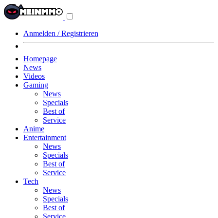
Navigationsmenü
aus-/einklappen
Anmelden / Registrieren
Homepage
News
Videos
Gaming
News
Specials
Best of
Service
Anime
Entertainment
News
Specials
Best of
Service
Tech
News
Specials
Best of
Service