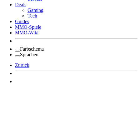
Deals
Gaming
Tech
Guides
MMO-Spiele
MMO-Wiki
Farbschema
Sprachen
Zurück
Angemeldet bleiben