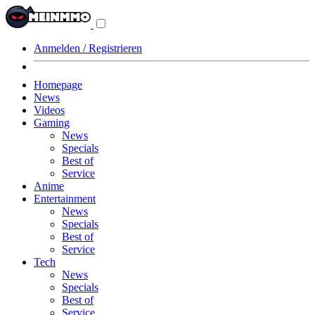
Navigationsmenü
aus-/einklappen
Anmelden / Registrieren
Homepage
News
Videos
Gaming
News
Specials
Best of
Service
Anime
Entertainment
News
Specials
Best of
Service
Tech
News
Specials
Best of
Service