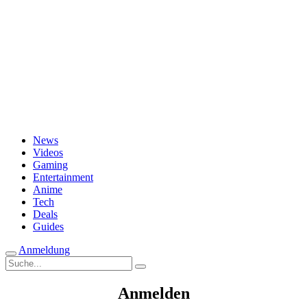
Passwort vergessen?
News
Videos
Gaming
Entertainment
Anime
Tech
Deals
Guides
Anmeldung
Suche
nach:
Anmelden