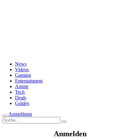
Passwort vergessen?
News
Videos
Gaming
Entertainment
Anime
Tech
Deals
Guides
Anmeldung
Suche
nach:
Anmelden