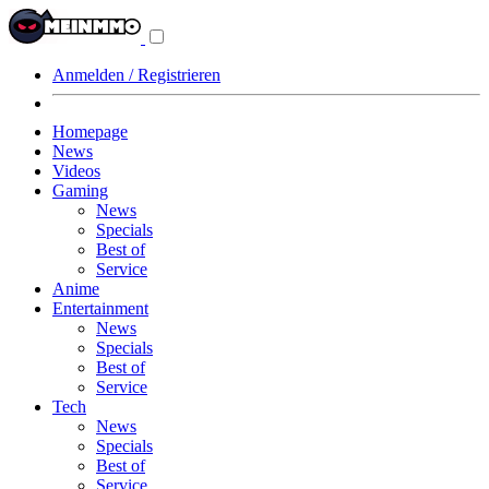
Navigationsmenü
aus-/einklappen
Anmelden / Registrieren
Homepage
News
Videos
Gaming
News
Specials
Best of
Service
Anime
Entertainment
News
Specials
Best of
Service
Tech
News
Specials
Best of
Service