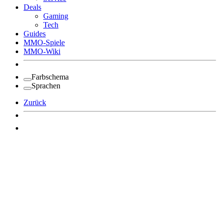
Deals
Gaming
Tech
Guides
MMO-Spiele
MMO-Wiki
Farbschema
Sprachen
Zurück
Angemeldet bleiben