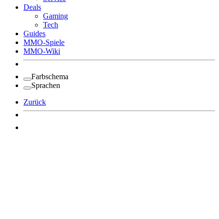
Deals
Gaming
Tech
Guides
MMO-Spiele
MMO-Wiki
Farbschema
Sprachen
Zurück
Angemeldet bleiben