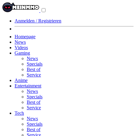
Navigationsmenü
aus-/einklappen
Anmelden / Registrieren
Homepage
News
Videos
Gaming
News
Specials
Best of
Service
Anime
Entertainment
News
Specials
Best of
Service
Tech
News
Specials
Best of
Service