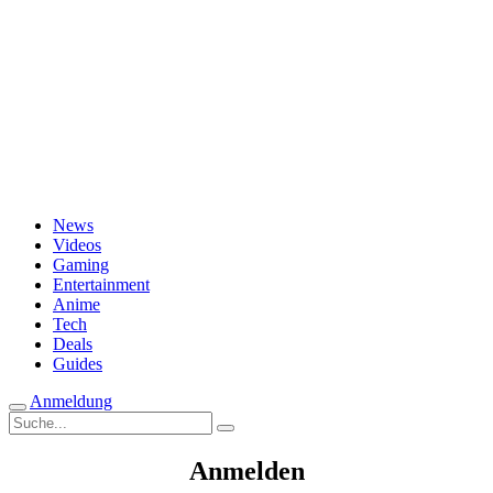
Passwort vergessen?
News
Videos
Gaming
Entertainment
Anime
Tech
Deals
Guides
Anmeldung
Suche
nach:
Anmelden