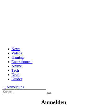
Passwort vergessen?
News
Videos
Gaming
Entertainment
Anime
Tech
Deals
Guides
Anmeldung
Suche
nach:
Anmelden