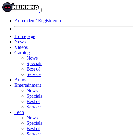
Navigationsmenü
aus-/einklappen
Anmelden / Registrieren
Homepage
News
Videos
Gaming
News
Specials
Best of
Service
Anime
Entertainment
News
Specials
Best of
Service
Tech
News
Specials
Best of
Service