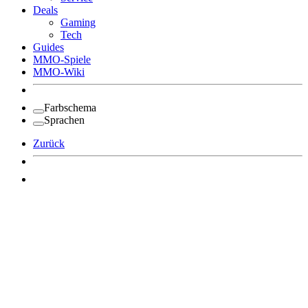
Deals
Gaming
Tech
Guides
MMO-Spiele
MMO-Wiki
Farbschema
Sprachen
Zurück
Angemeldet bleiben