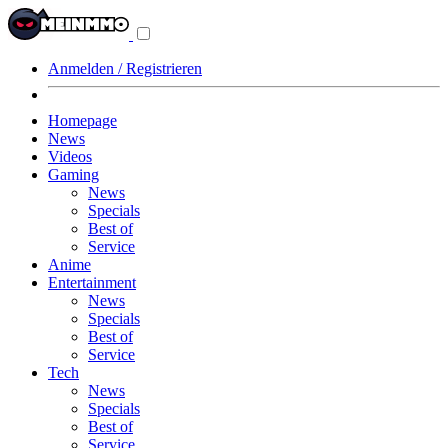
Navigationsmenü
aus-/einklappen
Anmelden / Registrieren
Homepage
News
Videos
Gaming
News
Specials
Best of
Service
Anime
Entertainment
News
Specials
Best of
Service
Tech
News
Specials
Best of
Service