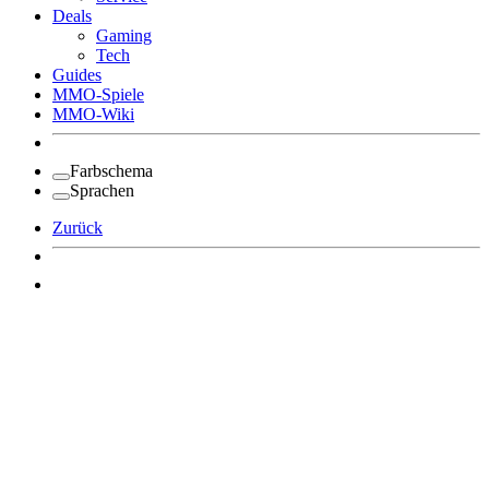
Deals
Gaming
Tech
Guides
MMO-Spiele
MMO-Wiki
Farbschema
Sprachen
Zurück
Angemeldet bleiben