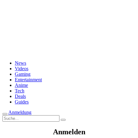
Passwort vergessen?
News
Videos
Gaming
Entertainment
Anime
Tech
Deals
Guides
Anmeldung
Suche
nach:
Anmelden