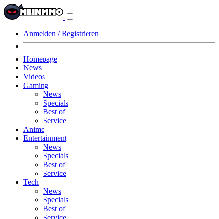
Navigationsmenü
aus-/einklappen
Anmelden / Registrieren
Homepage
News
Videos
Gaming
News
Specials
Best of
Service
Anime
Entertainment
News
Specials
Best of
Service
Tech
News
Specials
Best of
Service