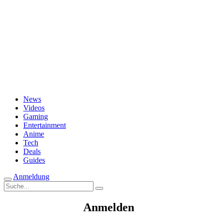
Passwort vergessen?
News
Videos
Gaming
Entertainment
Anime
Tech
Deals
Guides
Anmeldung
Suche
nach:
Anmelden