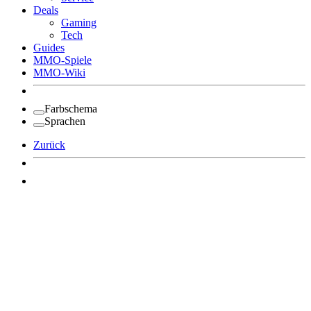
Deals
Gaming
Tech
Guides
MMO-Spiele
MMO-Wiki
Farbschema
Sprachen
Zurück
Angemeldet bleiben